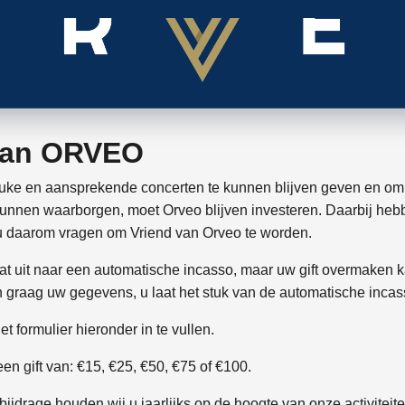
van ORVEO
euke en aansprekende concerten te kunnen blijven geven en om
kunnen waarborgen, moet Orveo blijven investeren. Daarbij heb
 u daarom vragen om Vriend van Orveo te worden.
t uit naar een automatische incasso, maar uw gift overmaken 
 graag uw gegevens, u laat het stuk van de automatische incas
t formulier hieronder in te vullen.
een gift van: €15, €25, €50, €75 of €100.
ijdrage houden wij u jaarlijks op de hoogte van onze activiteiten