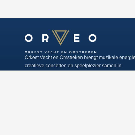
Orkest Vecht en Omstreken brengt muzikale energie
creatieve concerten en speelplezier samen in
Stichtse Vecht.
VOLG ORVEO
Instagram
Facebook