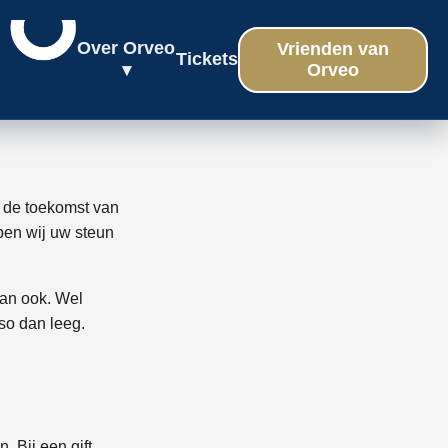
Over Orveo
Vrienden van
Tickets
Orveo
▾
 de toekomst van
ben wij uw steun
kan ook. Wel
so dan leeg.
. Bij een gift