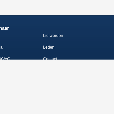
naar
Lid worden
da
Leden
OrVeO
Contact
amore
Privacyverklaring
s
Vrienden van OrVeO