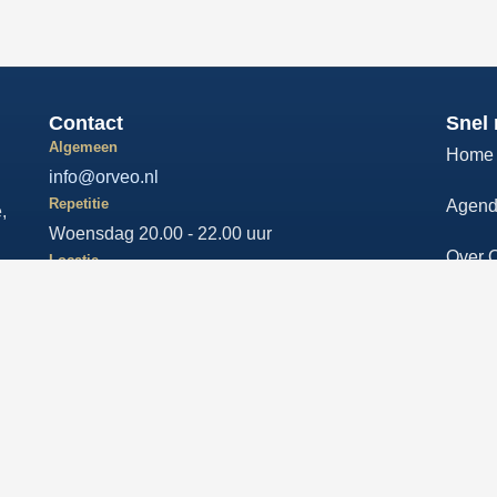
Contact
Snel 
Algemeen
Home
info@orveo.nl
Repetitie
Agen
,
Woensdag 20.00 - 22.00 uur
Over 
Locatie
Cultureel Centrum ’t Web, Spinnerie 15,
Music
Loenen aan de Vecht
Bekijk alle contactgegevens
Ticket
THEMA